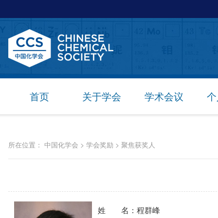
首页
关于学会
学术会议
个
所在位置：
中国化学会
>
学会奖励
>
聚焦获奖人
姓 名：程群峰