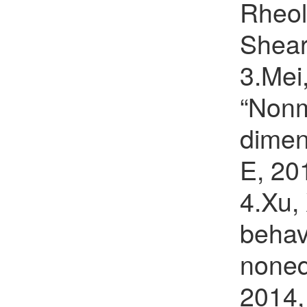
Rheol
Shear
3.Mei,
“Nonm
dimen
E, 20
4.Xu, 
behav
noneq
2014,