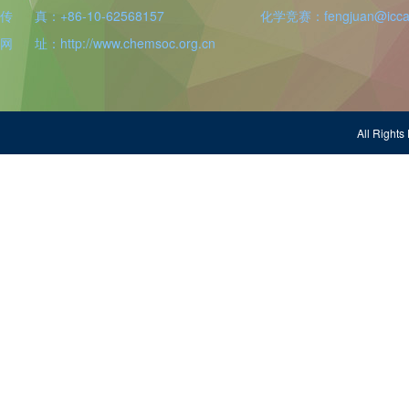
传 真：+86-10-62568157
化学竞赛：fengjuan@iccas
网 址：http://www.chemsoc.org.cn
All Righ