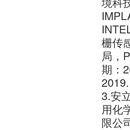
境科技
IMPL
INT
栅传
局，P
期：2
201
3.
用化
限公