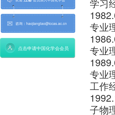
学习
198
孙鹏辉
欢迎
会员加入中国化学会
专业
咨询：haojiangtao@iccas.ac.cn
邱贝贝
欢迎
会员加入中国化学会
198
陈鹏万
欢迎
会员加入中国化学会
专业
点击申请中国化学会会员
程金光
欢迎
会员加入中国化学会
198
田博元
欢迎
会员加入中国化学会
专业
陈铭潜
欢迎
会员加入中国化学会
工作
薛智敏
欢迎
会员加入中国化学会
199
郝晓涛
欢迎
会员加入中国化学会
子物