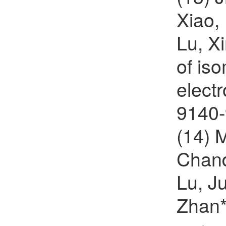
Xiao,
Lu, X
of is
elect
9140-
(14) 
Chand
Lu, J
Zhan*