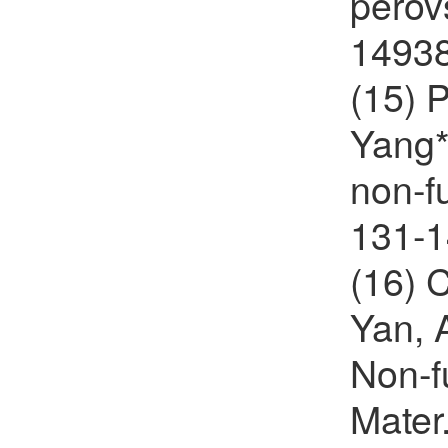
perov
14938
(15) 
Yang*
non-f
131-1
(16) 
Yan, 
Non-fu
Mater.