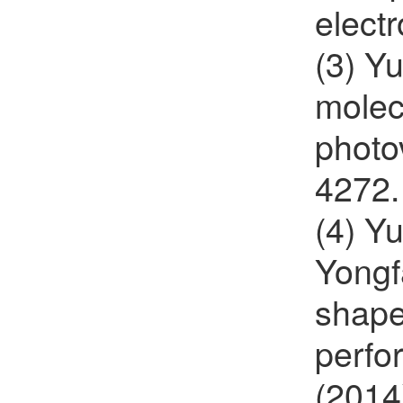
elect
(3) Y
molec
photo
4272.
(4) Y
Yongf
shape
perfor
(2014