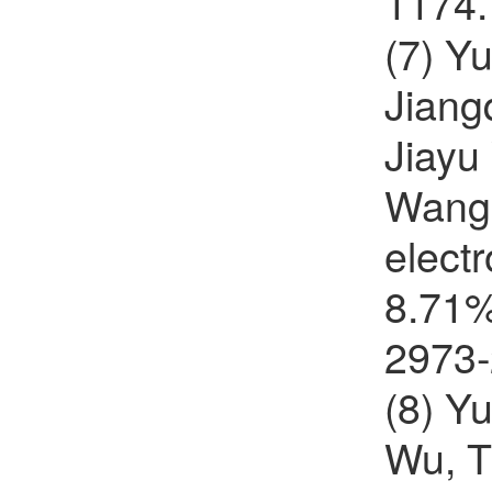
1174.
(7) Y
Jiang
Jiayu
Wang 
electr
8.71%
2973-
(8) Y
Wu, T