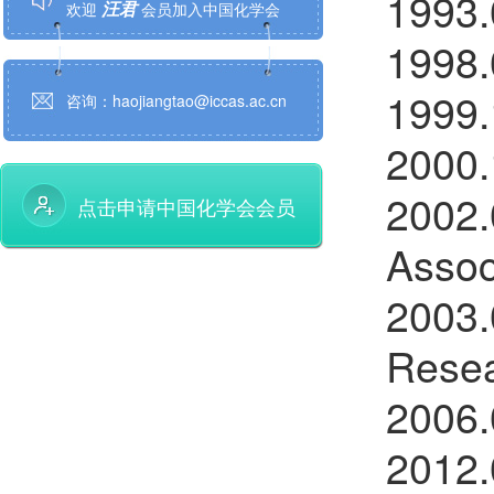
199
199
孙鹏辉
欢迎
会员加入中国化学会
199
咨询：haojiangtao@iccas.ac.cn
邱贝贝
欢迎
会员加入中国化学会
200
陈鹏万
欢迎
会员加入中国化学会
200
点击申请中国化学会会员
程金光
欢迎
会员加入中国化学会
Assoc
田博元
欢迎
会员加入中国化学会
200
陈铭潜
欢迎
会员加入中国化学会
Resea
薛智敏
欢迎
会员加入中国化学会
200
郝晓涛
欢迎
会员加入中国化学会
201