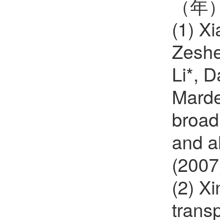
（年
(1) X
Zeshe
Li*, 
Marde
broad 
and a
(2007
(2) X
trans