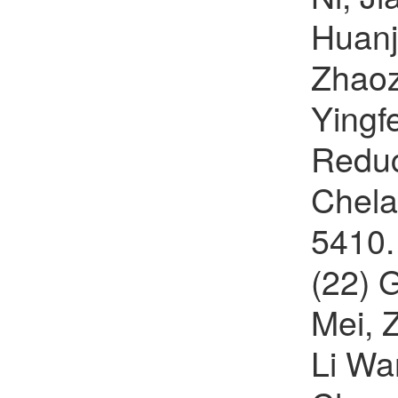
Huanj
Zhaoz
Yingf
Reduc
Chela
5410.
(22) 
Mei, 
Li Wa