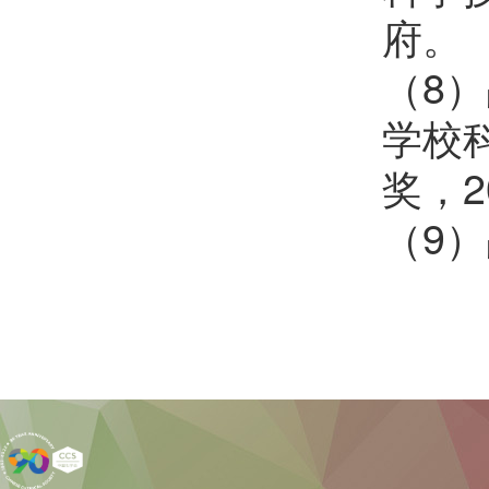
府。
（8
学校
奖，2
（9