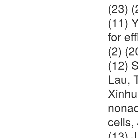
(23) 
(11) 
for ef
(2) (
(12) 
Lau, 
Xinhu
nonacy
cells
(13) 