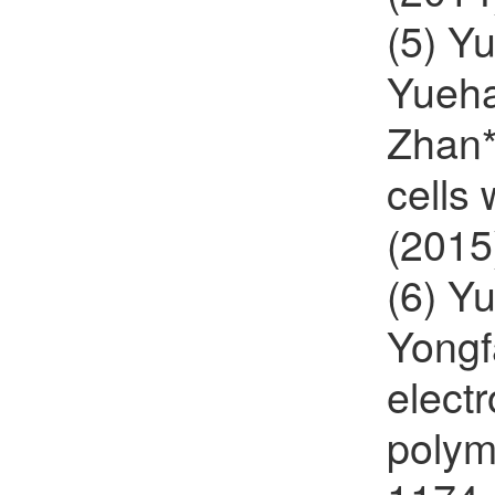
(5) Y
Yueha
Zhan*
cells 
(2015
(6) Y
Yongf
electr
polyme