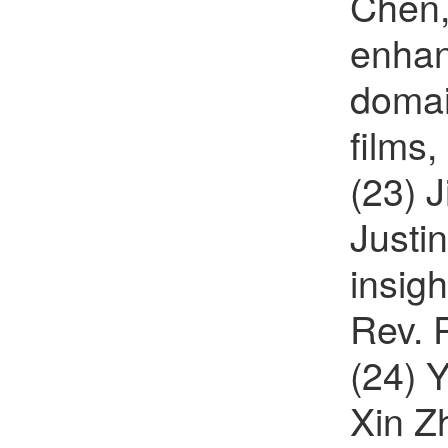
Chen,
enhan
domai
films
(23) 
Justi
insigh
Rev. 
(24) 
Xin Z