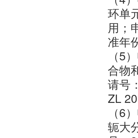
环单
用；申
准年份
（5
合物
请号：
ZL 2
（6
轭大