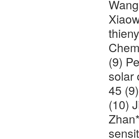
Wang,
Xiaow
thieny
Chem.
(9) P
solar
45 (9
(10) 
Zhan*,
sensi