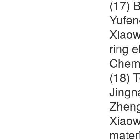
(17) 
Yufen
Xiaow
ring e
Chem.
(18) 
Jingn
Zheng
Xiaowe
mater