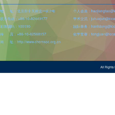
地 址：北京市中关村北一街2号
个人会员：haojiangtao@icc
联系电话：+86-10-82449177
学术交流：juhuajun@iccas
邮政编码：100190
国际事务：hanlidong@icca
传 真：+86-10-62568157
化学竞赛：fengjuan@iccas
网 址：http://www.chemsoc.org.cn
All Righ