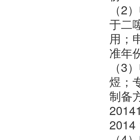
（2
于二
用；申
准年份
（3
煜；
制备
201
2014
（4