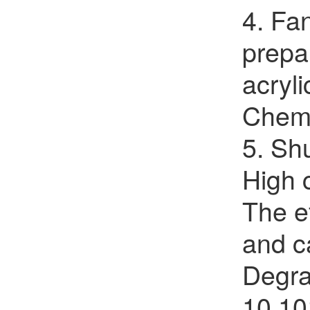
4. Fan
prepa
acryli
Chemi
5. Sh
High c
The ef
and c
Degrad
10.10