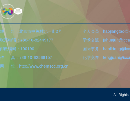
地 址：北京市中关村北一街2号
个人会员：haojiangtao@icc
联系电话：+86-10-82449177
学术交流：juhuajun@iccas
邮政编码：100190
国际事务：hanlidong@icca
传 真：+86-10-62568157
化学竞赛：fengjuan@iccas
网 址：http://www.chemsoc.org.cn
All Righ