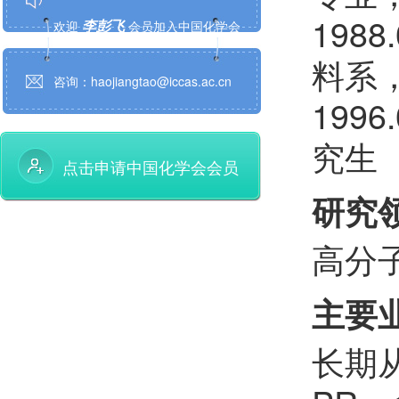
李彭飞
欢迎
会员加入中国化学会
198
王琰
欢迎
会员加入中国化学会
料系
咨询：haojiangtao@iccas.ac.cn
许睿恺
欢迎
会员加入中国化学会
199
杨上峰
究生
欢迎
会员加入中国化学会
点击申请中国化学会会员
郑珍
欢迎
会员加入中国化学会
研究
夏金科
欢迎
会员加入中国化学会
高分
娄绍杰
欢迎
会员加入中国化学会
主要
赵智胜
欢迎
会员加入中国化学会
长期
曾富
欢迎
会员加入中国化学会