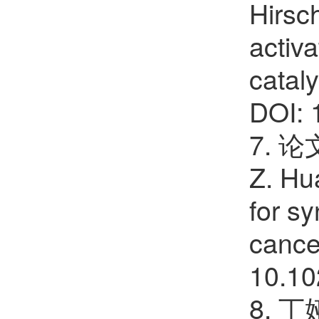
Hirsch
activ
catal
DOI: 
7. 论文
Z. Hu
for s
cance
10.10
8.