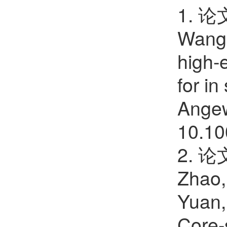
1. 论文
Wang, 
high-
for in
Angew
10.10
2. 论文
Zhao, 
Yuan, 
Core-