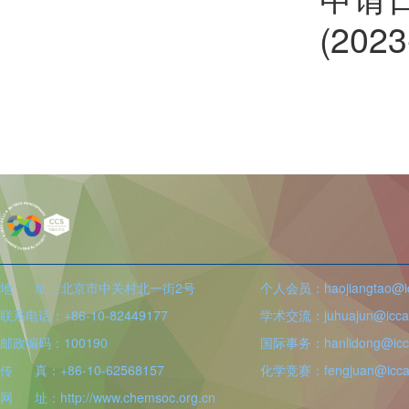
(202
地 址：北京市中关村北一街2号
个人会员：haojiangtao@icc
联系电话：+86-10-82449177
学术交流：juhuajun@iccas
邮政编码：100190
国际事务：hanlidong@icca
传 真：+86-10-62568157
化学竞赛：fengjuan@iccas
网 址：http://www.chemsoc.org.cn