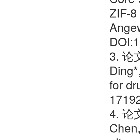
ZIF-8 
Angew
DOI:1
3. 论文
Ding*
for d
17192
4. 论文
Chen,