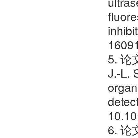
ultra
fluore
inhibi
16091
5. 论文
J.-L. 
organ
detec
10.10
6. 论文