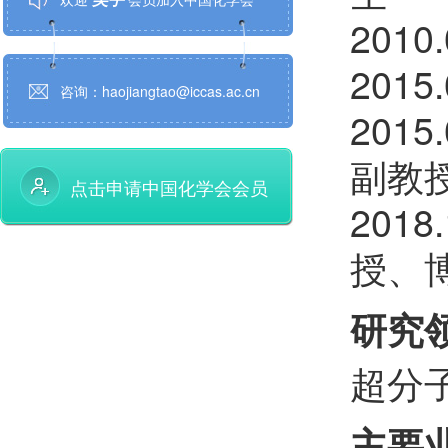
201
干宁
欢迎
会员加入中国化学会
201
曲超
欢迎
会员加入中国化学会
咨询：haojiangtao@iccas.ac.cn
201
江学良
欢迎
会员加入中国化学会
副教
点击申请中国化学会会员
万思杰
欢迎
会员加入中国化学会
201
孙建
欢迎
会员加入中国化学会
授、
黄泽寰
欢迎
会员加入中国化学会
研究
谢顺吉
欢迎
会员加入中国化学会
超分
张磊
欢迎
会员加入中国化学会
主要
薛智敏
欢迎
会员加入中国化学会