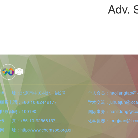
Adv. 
地 址：北京市中关村北一街2号
个人会员：haojiangtao@icc
联系电话：+86-10-82449177
学术交流：juhuajun@iccas
邮政编码：100190
国际事务：hanlidong@icca
传 真：+86-10-62568157
化学竞赛：fengjuan@iccas
网 址：http://www.chemsoc.org.cn