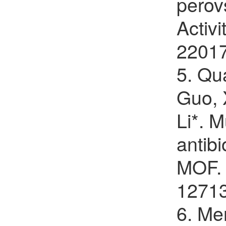
perov
Activ
2201
5. Qu
Guo, 
Li*. 
antibi
MOF. 
12713
6. Me