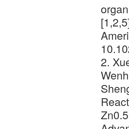
organ
[1,2,5
Ameri
10.10
2. Xu
Wenhu
Sheng
React
Zn0.5
Advan