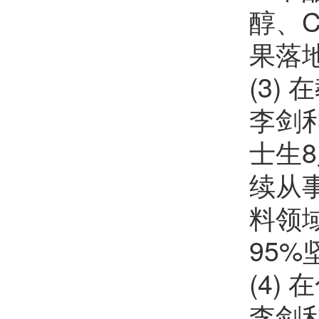
醇、
果落
(3)
李剑
士生8
续从
料领
95
(4)
李剑