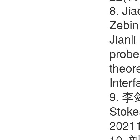
8. Ji
Zebin
Jianl
probe
theor
Inter
9.
Sto
2021
10