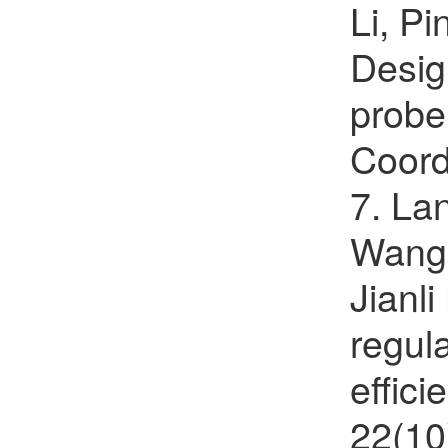
Li, Pi
Desig
probe 
Coord
7. La
Wang,
Jianli
regula
effici
22(10