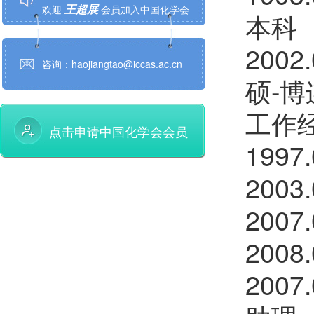
本科
余友杰
欢迎
会员加入中国化学会
200
咨询：haojiangtao@iccas.ac.cn
刘海超
欢迎
会员加入中国化学会
硕-
谭湘雨
欢迎
会员加入中国化学会
工作
点击申请中国化学会会员
张栋梁
欢迎
会员加入中国化学会
199
李新松
欢迎
会员加入中国化学会
200
200
钱家晟
欢迎
会员加入中国化学会
200
张硕卿
欢迎
会员加入中国化学会
200
田宏伟
欢迎
会员加入中国化学会