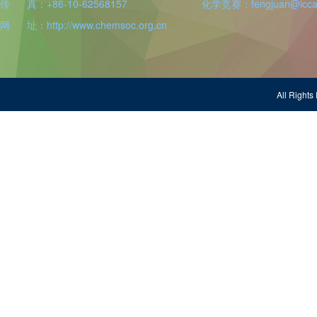
传 真：+86-10-62568157
化学竞赛：fengjuan@iccas
网 址：http://www.chemsoc.org.cn
All Righ