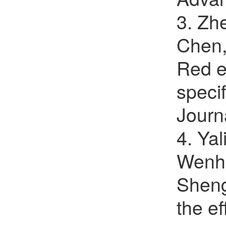
3. Zh
Chen, 
Red e
specif
Journ
4. Ya
Wenhu
Sheng
the e