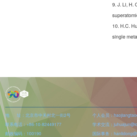
9. J. Li, H
赵智胜
欢迎
会员加入中国化学会
superatomi
曾富
欢迎
会员加入中国化学会
10. H.C. Hu
吴倩艺
single meta
欢迎
会员加入中国化学会
王选朋
欢迎
会员加入中国化学会
张静丽
欢迎
会员加入中国化学会
杜宇
欢迎
会员加入中国化学会
梁康江
欢迎
会员加入中国化学会
孟祥宇
欢迎
会员加入中国化学会
地 址：北京市中关村北一街2号
个人会员：haojiangtao@
联系电话：+86-10-82449177
学术交流：juhuajun@icc
林美华
欢迎
会员加入中国化学会
邮政编码：100190
国际事务：hanlidong@ic