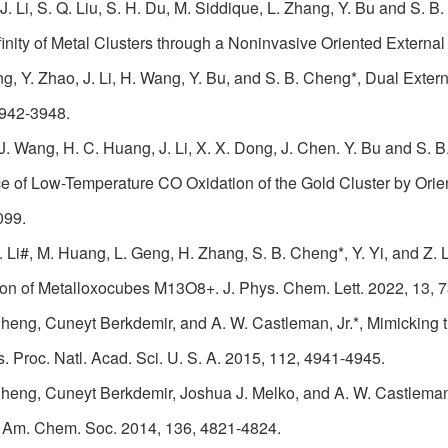
u, J. Li, S. Q. Liu, S. H. Du, M. Siddique, L. Zhang, Y. Bu and S
finity of Metal Clusters through a Noninvasive Oriented External
ng, Y. Zhao, J. Li, H. Wang, Y. Bu, and S. B. Cheng*, Dual Exte
3942-3948.
 J. Wang, H. C. Huang, J. Li, X. X. Dong, J. Chen. Y. Bu and S. 
 of Low-Temperature CO Oxidation of the Gold Cluster by Orient
099.
 J. Li#, M. Huang, L. Geng, H. Zhang, S. B. Cheng*, Y. Yi, and Z
ion of Metalloxocubes M13O8+. J. Phys. Chem. Lett. 2022, 13, 
heng, Cuneyt Berkdemir, and A. W. Castleman, Jr.*, Mimicking 
 Proc. Natl. Acad. Sci. U. S. A. 2015, 112, 4941-4945.
Cheng, Cuneyt Berkdemir, Joshua J. Melko, and A. W. Castleman
J. Am. Chem. Soc. 2014, 136, 4821-4824.