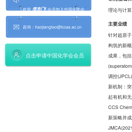
李彭飞
欢迎
会员加入中国化学会
理论与计算
王琰
欢迎
会员加入中国化学会
主要业绩
咨询：haojiangtao@iccas.ac.cn
许睿恺
欢迎
会员加入中国化学会
针对超原子
构筑的新概
杨上峰
欢迎
会员加入中国化学会
点击申请中国化学会会员
成果，包括
郑珍
欢迎
会员加入中国化学会
(super
调控(JPCL(
夏金科
欢迎
会员加入中国化学会
新机制：突
娄绍杰
欢迎
会员加入中国化学会
起有机和无
赵智胜
CCS Ch
欢迎
会员加入中国化学会
新策略并成功构
曾富
欢迎
会员加入中国化学会
JMCA(2021