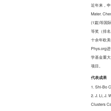
吴倩艺
欢迎
会员加入中国化学会
近年来，申请人在P
Mater. Ch
王选朋
欢迎
会员加入中国化学会
(1篇)等
张静丽
欢迎
会员加入中国化学会
等奖（排名
十余年欧美
杜宇
欢迎
会员加入中国化学会
Phys.
梁康江
欢迎
会员加入中国化学会
学基金重大
孟祥宇
项目。
欢迎
会员加入中国化学会
代表成果
林美华
欢迎
会员加入中国化学会
1. Shi-Bo 
邴元玲
欢迎
会员加入中国化学会
2. J. Li, J
孙玉雪
欢迎
会员加入中国化学会
Clusters C