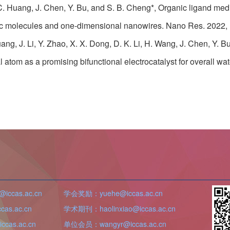
. C. Huang, J. Chen, Y. Bu, and S. B. Cheng*, Organic ligand me
c molecules and one-dimensional nanowires. Nano Res. 2022, 
ang, J. Li, Y. Zhao, X. X. Dong, D. K. Li, H. Wang, J. Chen, Y
l atom as a promising bifunctional electrocatalyst for overall wa
iccas.ac.cn
学会奖励：yuehe@iccas.ac.cn
as.ac.cn
学术期刊：haolinxiao@iccas.ac.cn
cas.ac.cn
单位会员：wangyr@iccas.ac.cn