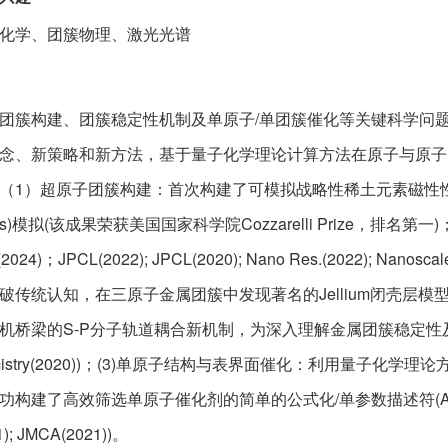
化学、团簇物理、激光光谱
团簇构建、团簇稳定性机制及单原子/单团簇催化等关键科学问
念、新策略和新方法，基于量子化学理论计算方法在原子与原子
（1）超原子团簇构建：首次构建了可模拟战略性稀土元素磁性性质
atoms)模拟(该成果荣获美国国家科学院Cozzarelli Priz
2024)；JPCL(2022); JPCL(2020); Nano Res.(2022); Nan
破传统认知，在三原子金属团簇中发现著名的Jellium闭壳层模型、
机桥梁的S-P分子轨道耦合新机制，为深入理解金属团簇稳定性及设计
emistry(2020))；(3)单原子结构与表界面催化：利用量
建了高效筛选单原子催化剂的简单的公式化/单参数描述符(ACS Appl. Mater
); JMCA(2021))。