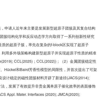
题，申请人近年来主要是发展新型超原子团簇及其复合结构
团簇结构化学和反应动态学方向取得了一系列创新性研究
的超原子簇，率先在复杂的f-block区实现了超原子
e，排名第一)；利用多外场策略构建新型超原子并实现超原子性质的精准
oscale(2019); CCL(2025)；CCL(2022))；（2）金属团簇稳定性
Hückel和Baird芳香性模型的局限性，并首次提出了可架
稳定的磁性团簇材料开辟了新途径(JACS(2014);
子化学理论方法，发展了有效提升非贵金属单原子催化效率的表面修饰
. Interfaces (2020); JMCA(2020);