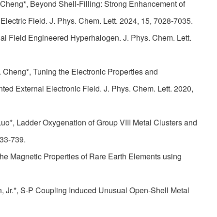
. B. Cheng*, Beyond Shell-Filling: Strong Enhancement of
 Electric Field. J. Phys. Chem. Lett. 2024, 15, 7028-7035.
rnal Field Engineered Hyperhalogen. J. Phys. Chem. Lett.
B. Cheng*, Tuning the Electronic Properties and
ed External Electronic Field. J. Phys. Chem. Lett. 2020,
. Luo*, Ladder Oxygenation of Group VIII Metal Clusters and
733-739.
the Magnetic Properties of Rare Earth Elements using
, Jr.*, S-P Coupling Induced Unusual Open-Shell Metal