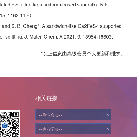
diated evolution fro aluminum-based superalkalis to
15, 1162-1170.
. Bu and S. B. Cheng*, A sandwich-like Ga2FeS4 supported
ter splitting. J. Mater. Chem. A 2021, 9, 18954-18603.
*以上信息由高级会员个人更新和维护。
相关链接