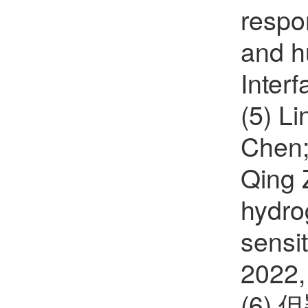
respo
and h
Inter
(5) L
Chen;
Qing 
hydrog
sensi
2022,
(6)