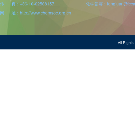
传 真：+86-10-62568157
化学竞赛：fengjuan@iccas
网 址：http://www.chemsoc.org.cn
All Righ