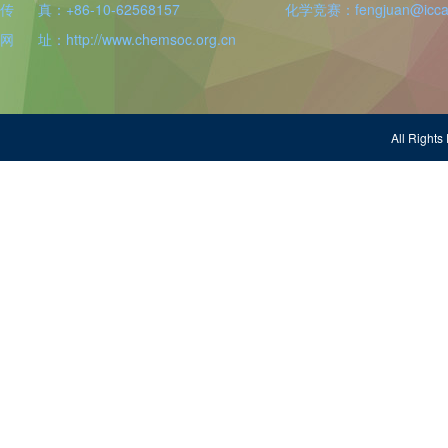
传 真：+86-10-62568157
化学竞赛：fengjuan@iccas
网 址：http://www.chemsoc.org.cn
All Righ