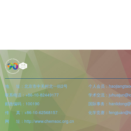
地 址：北京市中关村北一街2号
个人会员：haojiangtao@
联系电话：+86-10-82449177
学术交流：juhuajun@icc
邮政编码：100190
国际事务：hanlidong@ic
传 真：+86-10-62568157
化学竞赛：fengjuan@icc
网 址：http://www.chemsoc.org.cn