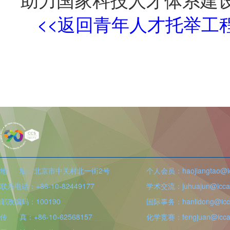
<<返回青年人才托举工
地 址：北京市中关村北一街2号
个人会员：haojiangtao@icc
联系电话：+86-10-82449177
学术交流：juhuajun@iccas
邮政编码：100190
国际事务：hanlidong@icca
传 真：+86-10-62568157
化学竞赛：fengjuan@iccas