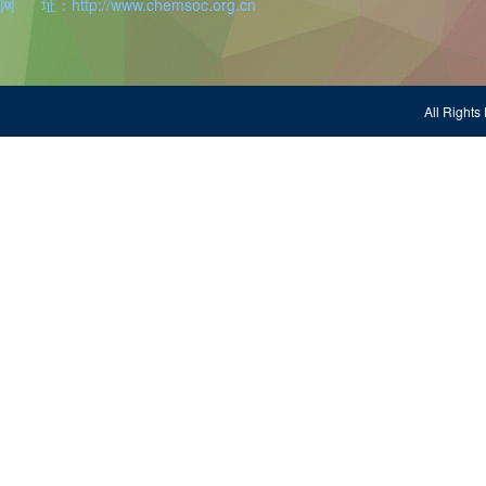
网 址：http://www.chemsoc.org.cn
All Righ