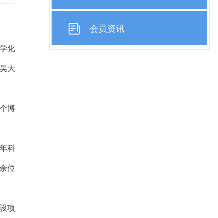
会员资讯
学化
东吴大
个博
年科
0余位
设项