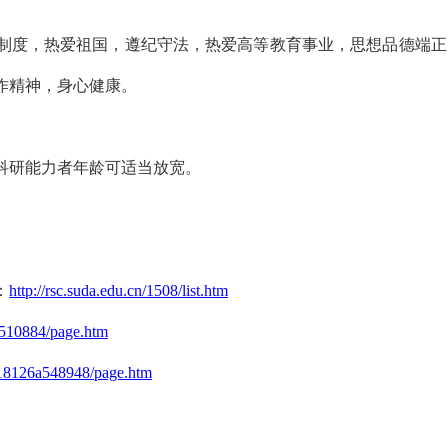
义制度，热爱祖国，遵纪守法，热爱高等教育事业，思想品德端正
作精神，身心健康。
出科研能力者年龄可适当放宽。
：
http://rsc.suda.edu.cn/1508/list.htm
5a510884/page.htm
/c18126a548948/page.htm