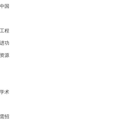
科中国
工程
进功
资源
、学术
需招