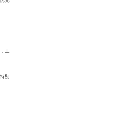
优先
，工
特别