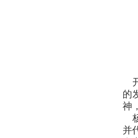
的
神
并