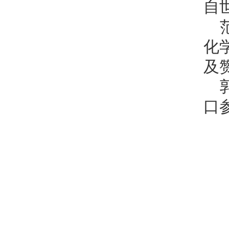
自
化
及
口