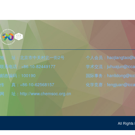
地 址：北京市中关村北一街2号
个人会员：haojiangtao@icc
联系电话：+86-10-82449177
学术交流：juhuajun@iccas
邮政编码：100190
国际事务：hanlidong@icca
传 真：+86-10-62568157
化学竞赛：fengjuan@iccas
网 址：http://www.chemsoc.org.cn
All Righ