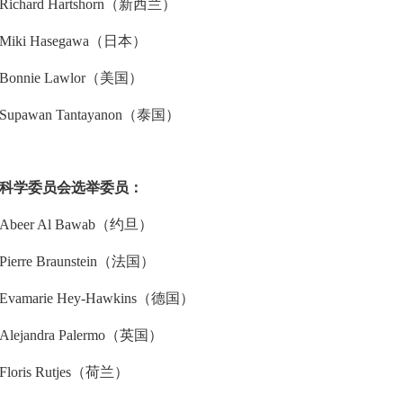
Richard Hartshorn（新西兰）
Miki Hasegawa（日本）
Bonnie Lawlor（美国）
Supawan Tantayanon（泰国）
科学委员会选举委员：
Abeer Al Bawab（约旦）
Pierre Braunstein（法国）
Evamarie Hey-Hawkins（德国）
Alejandra Palermo（英国）
Floris Rutjes（荷兰）