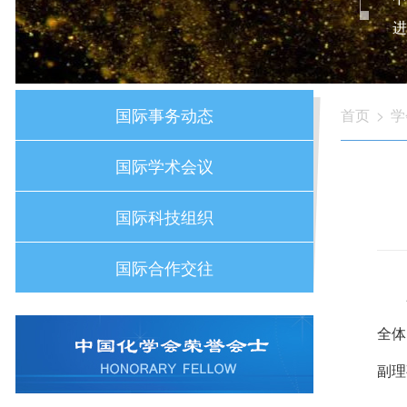
进
国际事务动态
首页
>
学
国际学术会议
国际科技组织
国际合作交往
全体
副理