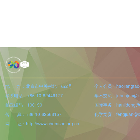
地 址：北京市中关村北一街2号
个人会员：haojiangtao@
联系电话：+86-10-82449177
学术交流：juhuajun@icc
邮政编码：100190
国际事务：hanlidong@ic
传 真：+86-10-62568157
化学竞赛：fengjuan@icc
网 址：http://www.chemsoc.org.cn