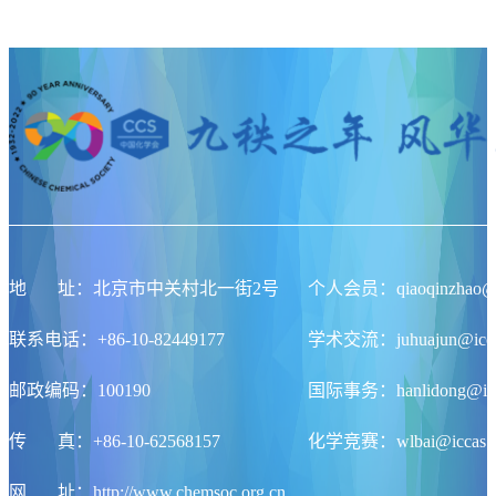
地
址
：北京市中关村北一街2号
个人会员：qiaoqinzhao@ic
联系电话：+86-10-82449177
学术交流：juhuajun@iccas
邮政编码：100190
国际事务：hanlidong@icca
传
真
：+86-10-62568157
化学竞赛：wlbai@iccas.a
网
址
：http://www.chemsoc.org.cn