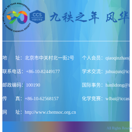
地
址
：北京市中关村北一街2号
个人会员：qiaoqinzhao@ic
联系电话：+86-10-82449177
学术交流：juhuajun@iccas
邮政编码：100190
国际事务：hanlidong@icca
传
真
：+86-10-62568157
化学竞赛：wlbai@iccas.a
网
址
：http://www.chemsoc.org.cn
All Rights Re