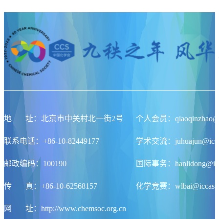
地
址
：北京市中关村北一街2号
个人会员：qiaoqinzhao@ic
联系电话：+86-10-82449177
学术交流：juhuajun@iccas
邮政编码：100190
国际事务：hanlidong@icca
传
真
：+86-10-62568157
化学竞赛：wlbai@iccas.a
网
址
：http://www.chemsoc.org.cn