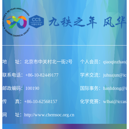
地
址
：北京市中关村北一街2号
个人会员：qiaoqinzhao@ic
联系电话：+86-10-82449177
学术交流：juhuajun@iccas
邮政编码：100190
国际事务：hanlidong@icca
传
真
：+86-10-62568157
化学竞赛：wlbai@iccas.a
网
址
：http://www.chemsoc.org.cn