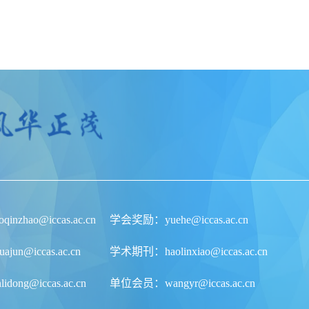
nzhao@iccas.ac.cn
学会奖励：yuehe@iccas.ac.cn
un@iccas.ac.cn
学术期刊：haolinxiao@iccas.ac.cn
ong@iccas.ac.cn
单位会员：wangyr@iccas.ac.cn