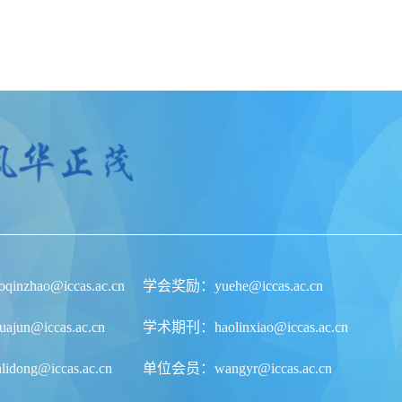
nzhao@iccas.ac.cn
学会奖励：yuehe@iccas.ac.cn
un@iccas.ac.cn
学术期刊：haolinxiao@iccas.ac.cn
ong@iccas.ac.cn
单位会员：wangyr@iccas.ac.cn