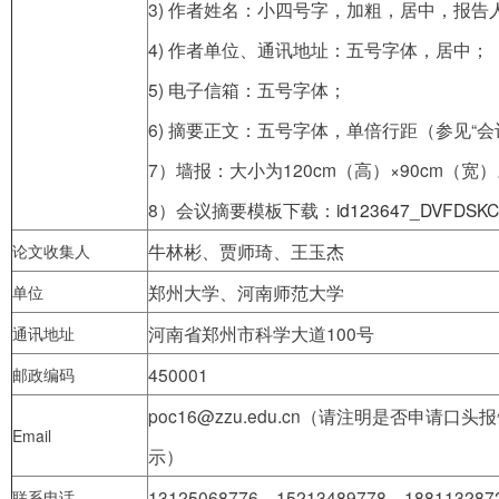
3) 作者姓名：小四号字，加粗，居中，报告
4) 作者单位、通讯地址：五号字体，居中；
5) 电子信箱：五号字体；
6) 摘要正文：五号字体，单倍行距（参见“会
7）墙报：大小为120cm（高）×90cm（宽
8）会议摘要模板下载：
id123647_DVFDSKCE.
牛林彬、贾师琦、王玉杰
论文收集人
郑州大学、河南师范大学
单位
河南省郑州市科学大道100号
通讯地址
450001
邮政编码
poc16@zzu.edu.cn（请注明是否申请口
Email
示）
13125068776、15213489778、188113287
联系电话