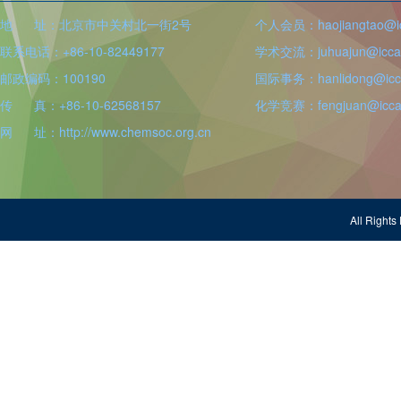
地 址：北京市中关村北一街2号
个人会员：haojiangtao@icc
联系电话：+86-10-82449177
学术交流：juhuajun@iccas
邮政编码：100190
国际事务：hanlidong@icca
传 真：+86-10-62568157
化学竞赛：fengjuan@iccas
网 址：http://www.chemsoc.org.cn
All Righ