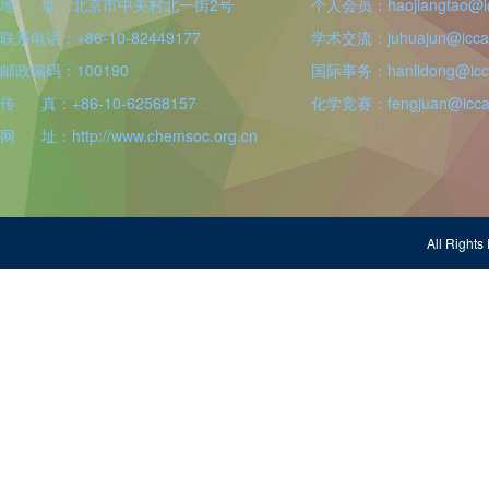
地 址：北京市中关村北一街2号
个人会员：haojiangtao@icc
联系电话：+86-10-82449177
学术交流：juhuajun@iccas
邮政编码：100190
国际事务：hanlidong@icca
传 真：+86-10-62568157
化学竞赛：fengjuan@iccas
网 址：http://www.chemsoc.org.cn
All Righ