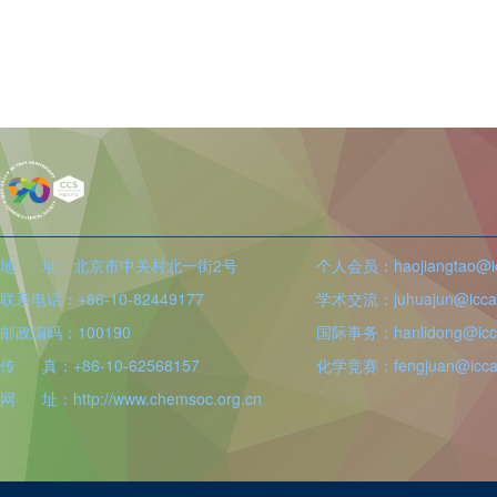
地 址：北京市中关村北一街2号
个人会员：haojiangtao@icc
联系电话：+86-10-82449177
学术交流：juhuajun@iccas
邮政编码：100190
国际事务：hanlidong@icca
传 真：+86-10-62568157
化学竞赛：fengjuan@iccas
网 址：http://www.chemsoc.org.cn