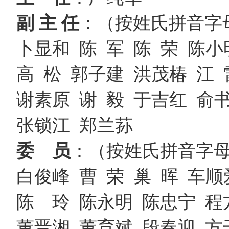
副
主 任
：（按姓氏拼音字
卜显和 陈 军 陈 荣 陈
高 松 郭子建 洪茂椿 江
谢素原 谢 毅 于吉红 俞
张锁江 郑兰荪
委
员
：（按姓氏拼音字
白俊峰 曹 荣 巢 晖 车顺
陈 玲 陈永明 陈忠宁 程
董晋湘 董育斌 段春迎 方