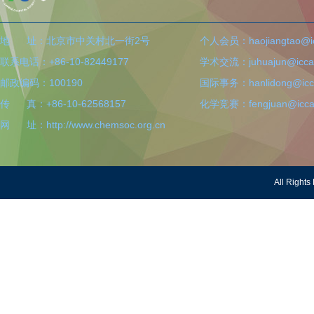
地 址：北京市中关村北一街2号
个人会员：haojiangtao@icc
联系电话：+86-10-82449177
学术交流：juhuajun@iccas
邮政编码：100190
国际事务：hanlidong@icca
传 真：+86-10-62568157
化学竞赛：fengjuan@iccas
网 址：http://www.chemsoc.org.cn
All Righ