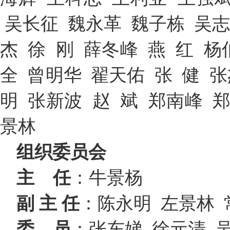
吴长征 魏永革 魏子栋 吴志
杰 徐 刚 薛冬峰 燕 红 杨
全 曾明华 翟天佑 张 健 张
明 张新波 赵 斌 郑南峰 
景林
组织委员
会
主
任
：牛景杨
副 主 任
：陈永明 左景林 
委
员
：张东娣 徐元清 吴