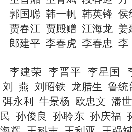
郭国聪 韩一帆 韩英锋 侯
贾春江 贾殿赠 江海龙 姜
郎建平 李春虎 李春忠 李
李建荣 李晋平 李星国 
刘 燕 刘昭铁 龙腊生 鲁统
弭永利 牛景杨 欧忠文 潘世
民 孙俊良 孙聆东 孙庆福 
海辉 王科志 王利亚 王强斌