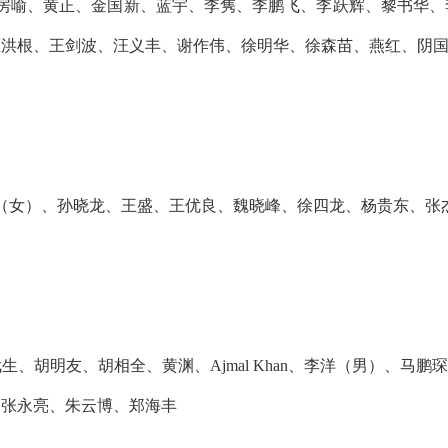
房喻、黄正、金国新、蓝宇、李隽、李鹏飞、李跃辉、黎书华、
王洪根、王剑波、汪义丰、谢作伟、徐明华、徐森苗、燕红、阴
（女）、孙晓龙、王盛、王优良、魏晓峰、徐四龙、杨贵东、张
明友、胡相全、黄渊、Ajmal Khan、李洋（男）、马鹏琛、毛
、张永亮、朱云博、郑海丰