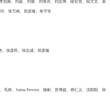
李思殿、刘超、刘俊、刘旭光、刘志博、陆安慧、钮大文、裴
国印、张万斌、郑彦臻、朱守非
杰、张彦民、张志成、郑彦臻
帅、Saima Perveen、饶彬、苏博超、师仁义、沈阳阳、孙