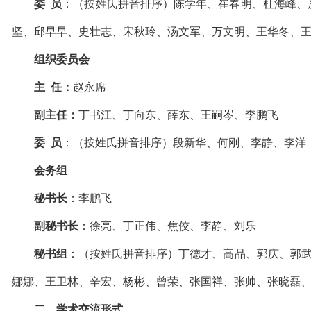
委
员
：（按姓氏拼音排序）陈学年、崔春明、杜海峰、
坚、邱早早、史壮志、宋秋玲、汤文军、万文明、王华冬、
组织委员会
主
任：
赵永席
副主任：
丁书江、丁向东、薛东、王嗣岑、李鹏飞
委
员
：（按姓氏拼音排序）段新华、何刚、李静、李洋
会务组
秘书长
：李鹏飞
副秘书长
：徐亮、丁正伟、焦佼、李静、刘乐
秘书组
：（按姓氏拼音排序）丁德才、高品、郭庆、郭武生、胡
娜娜、王卫林、辛宏、杨彬、曾荣、张国祥、张帅、张晓磊
二、学术交流形式