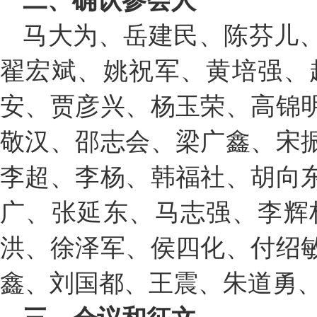
二、确认参会人
马大为、岳建民、陈芬儿
翟宏斌、姚祝军、黄培强、
安、贾彦兴、杨玉荣、高锦
敬汉、邵志会、梁广鑫、宋
李超、李杨、韩福社、胡向
广、张延东、马志强、李辉
洪、徐泽军、侯四化、付绍
鑫、刘国都、王震、朱道勇