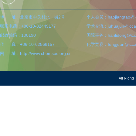
地 址：北京市中关村北一街2号
个人会员：haojiangtao@icc
联系电话：+86-10-82449177
学术交流：juhuajun@iccas
邮政编码：100190
国际事务：hanlidong@icca
传 真：+86-10-62568157
化学竞赛：fengjuan@iccas
网 址：http://www.chemsoc.org.cn
All Righ