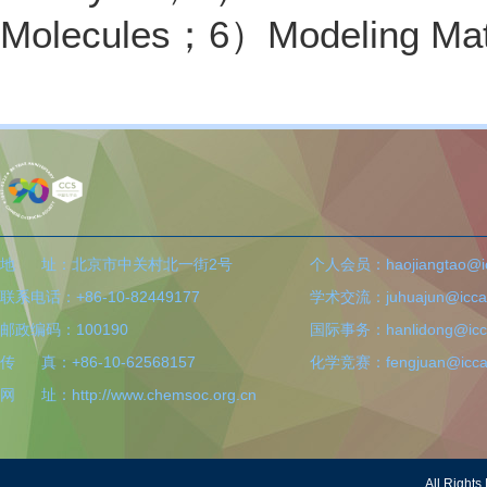
Molecules；6）Modeling Mate
地 址：北京市中关村北一街2号
个人会员：haojiangtao@icc
联系电话：+86-10-82449177
学术交流：juhuajun@iccas
邮政编码：100190
国际事务：hanlidong@icca
传 真：+86-10-62568157
化学竞赛：fengjuan@iccas
网 址：http://www.chemsoc.org.cn
All Righ