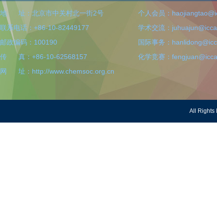
地 址：北京市中关村北一街2号
个人会员：haojiangtao@icc
联系电话：+86-10-82449177
学术交流：juhuajun@iccas
邮政编码：100190
国际事务：hanlidong@icca
传 真：+86-10-62568157
化学竞赛：fengjuan@iccas
网 址：http://www.chemsoc.org.cn
All Righ