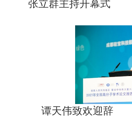
张立群主
谭天伟致