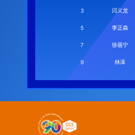
3
闫义龙
5
李正森
7
徐蓓宁
9
林泽