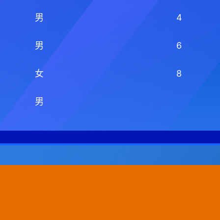
男
4
男
6
女
8
男