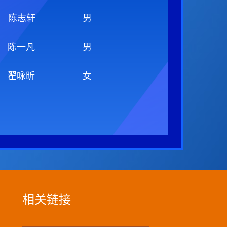
陈志轩
男
陈一凡
男
翟咏昕
女
相关链接