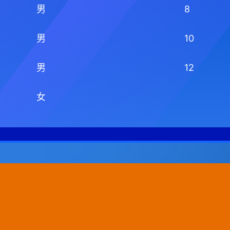
男
8
男
10
男
12
女