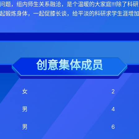
问题，组内师生关系融洽，是个温暖的大家庭!!!除了科
起锻炼身体，一起促膝长谈，给平淡的科研求学生涯增加了
创意集体成员
女
2
男
4
男
6