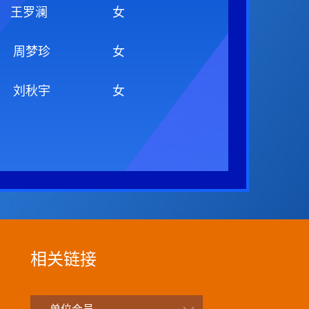
王罗澜
女
周梦珍
女
刘秋宇
女
相关链接
—单位会员—