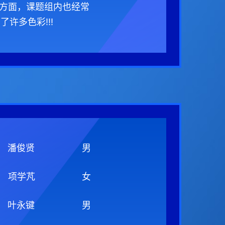
研方面，课题组内也经常
许多色彩!!!
潘俊贤
男
项学芃
女
叶永键
男