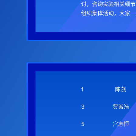
讨，咨询实验相关细节
组织集体活动，大家一
1
陈燕
3
贾诚浩
5
宫志恒