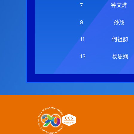
7
钟文烨
9
孙翔
11
何祖韵
13
杨思娴