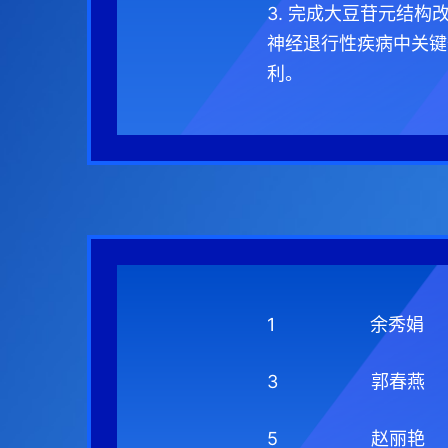
3. 完成大豆苷元结
神经退行性疾病中关键
利。
1
余秀娟
3
郭春燕
5
赵丽艳