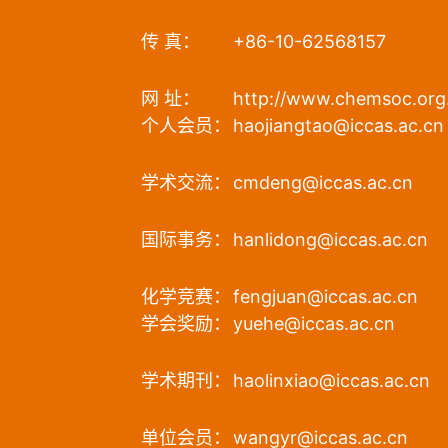
传 真：
+86-10-62568157
网 址：
http://www.chemsoc.org
个人会员：
haojiangtao@iccas.ac.cn
学术交流：
cmdeng@iccas.ac.cn
国际事务：
hanlidong@iccas.ac.cn
化学竞赛：
fengjuan@iccas.ac.cn
学会奖励：
yuehe@iccas.ac.cn
学术期刊：
haolinxiao@iccas.ac.cn
单位会员：
wangyr@iccas.ac.cn