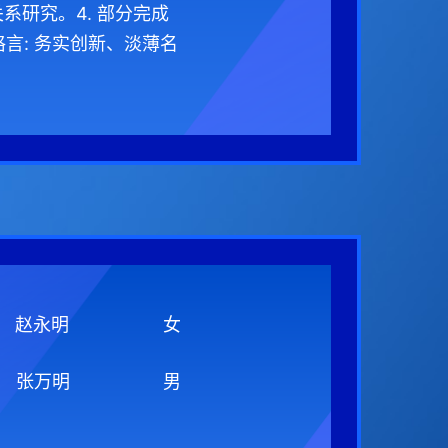
系研究。4. 部分完成
言: 务实创新、淡薄名
赵永明
女
张万明
男