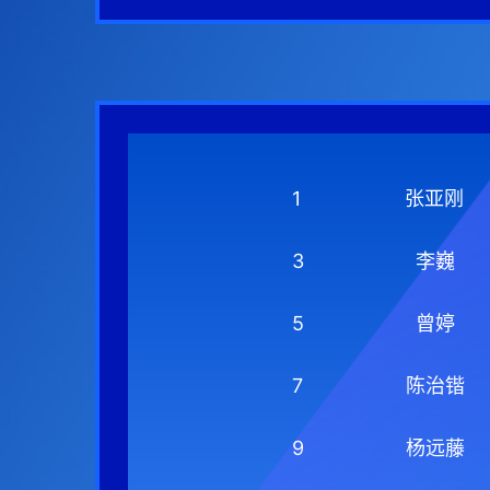
1
张亚刚
3
李巍
5
曾婷
7
陈治锴
9
杨远藤