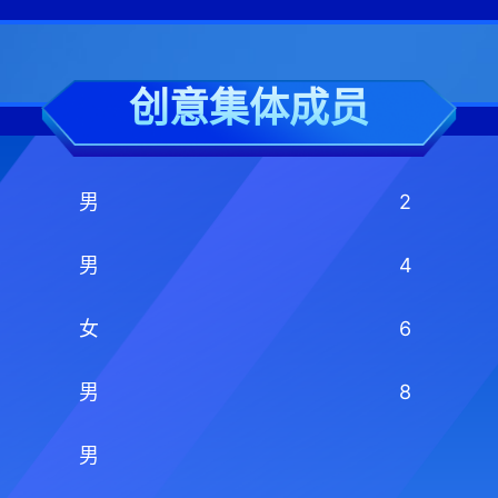
创意集体成员
男
2
男
4
女
6
男
8
男