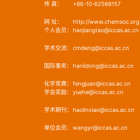
传 真：
+86-10-62568157
网 址：
http://www.chemsoc.org
个人会员：
haojiangtao@iccas.ac.cn
学术交流：
cmdeng@iccas.ac.cn
国际事务：
hanlidong@iccas.ac.cn
化学竞赛：
fengjuan@iccas.ac.cn
学会奖励：
yuehe@iccas.ac.cn
学术期刊：
haolinxiao@iccas.ac.cn
单位会员：
wangyr@iccas.ac.cn