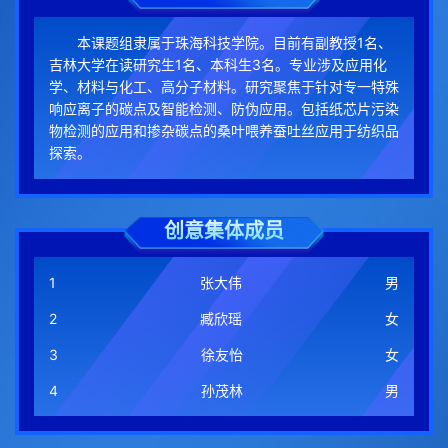
本课题组隶属于珠海科技学院。目前有副教授1名、
吉林大学在读研究生1名、本科生3名。专业涉及应用化
学、材料与化工、高分子材料。研究聚焦于针对专一特殊
响应离子的碳点及智能检测、防伪应用。包括纸芯片污染
物检测的应用和掺杂碳点的桑叶喂养蚕吐丝应用于纺织品
探索。
创意集体成员
1
张大伟
男
2
臧欣瑶
女
3
徐友怡
女
4
孙茂林
男