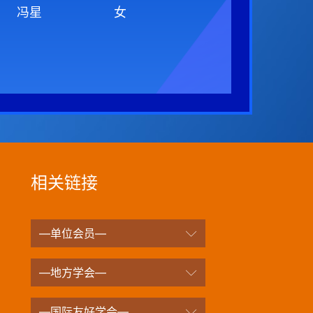
冯星
女
相关链接
—单位会员—
—地方学会—
—国际友好学会—