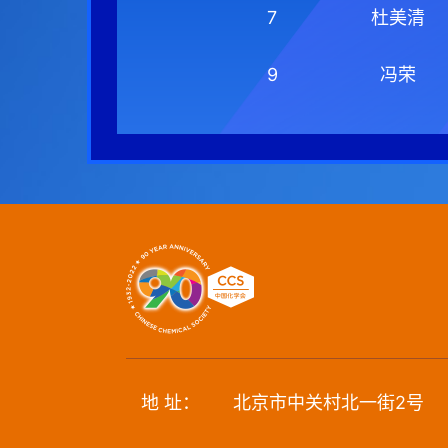
7
杜美清
9
冯荣
地 址：
北京市中关村北一街2号