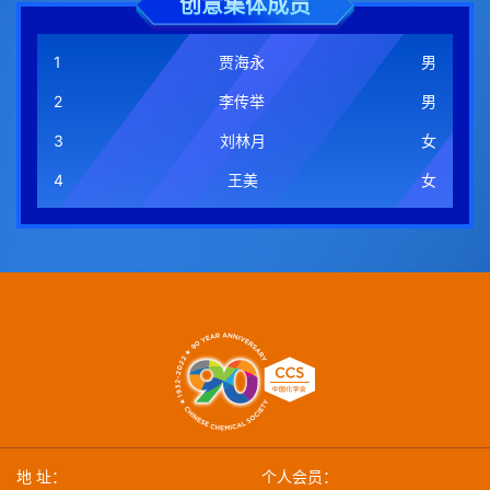
创意集体成员
1
贾海永
男
2
李传举
男
3
刘林月
女
4
王美
女
地 址：
个人会员：