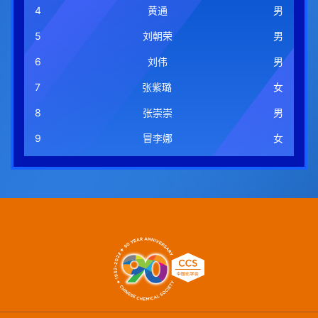
4
黄通
男
5
刘朝荣
男
6
刘伟
男
7
张紫璐
女
8
张崇崇
男
9
冒李娜
女