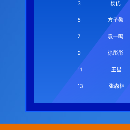
3
杨优
5
方子勋
7
袁一鸣
9
徐彤彤
11
王星
13
张森林