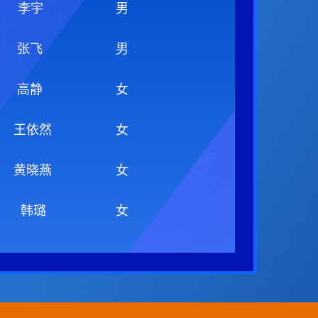
李宇
男
张飞
男
高静
女
王依然
女
黄晓燕
女
韩璐
女