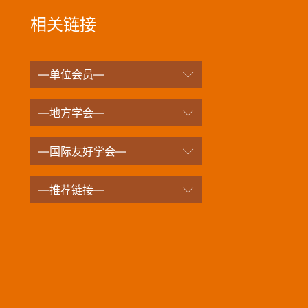
相关链接
—单位会员—
—地方学会—
—国际友好学会—
—推荐链接—