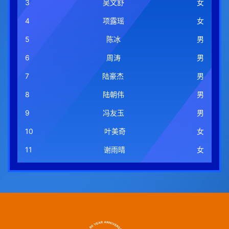
3
吴文舒
女
4
项露瑶
女
5
陈冰
男
6
周涛
男
7
陆豪杰
男
8
陆朝伟
男
9
冯友玉
男
10
叶美奇
女
11
谢雨晴
女