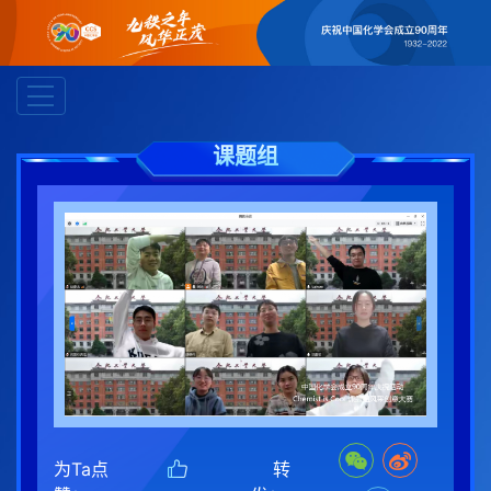
课题组
为Ta点
转