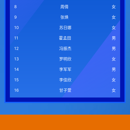
8
周倩
女
9
张焕
女
10
苏日娜
女
11
霍孟田
男
12
冯振杰
男
13
罗明欣
女
14
李军军
男
15
李佳欣
女
16
甘子萱
女