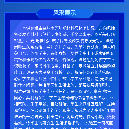
风采展示
本课题组主要从事光功能材料与化学研究，方向包括
各类发光材料（包括温度传感、重金属离子、农药等传感
检测）、光/电催化、质子传导及聚集诱导发光等。 课题
组师生关系融洽，导师亦师亦友，为学严谨认真，待人和
蔼可亲，体恤学生，言传身教。培养学生上下求索的科研
精神和乐观豁达的人生观、价值观，课题组的每位学生不
仅收获了一定的科研成果，具备了一定的独立开展课题的
能力，更是极大提高了分析问题，解决问题的能力和信
心。学生和老师彼此信任。故此学生毕业感言是“无论遇
到什么问题，包括学习和生活上的，都要找导师聊聊”。
照片是组内有学生毕业时拍的，是一颗“心”，寓意”师生
同心，其利断金“。 学生在做科研的过程中积极进取、互
相帮助、乐于奉献、相处融洽。学生之间相互理解、支持
和包容。在课题组中的学习和生活都成为了人生中重要而
难忘的一段时光。科研之外，闲暇时光，偶有小聚，交谈
甚欢。令学生的研究生 生活多姿多彩。 实验室学习氛围