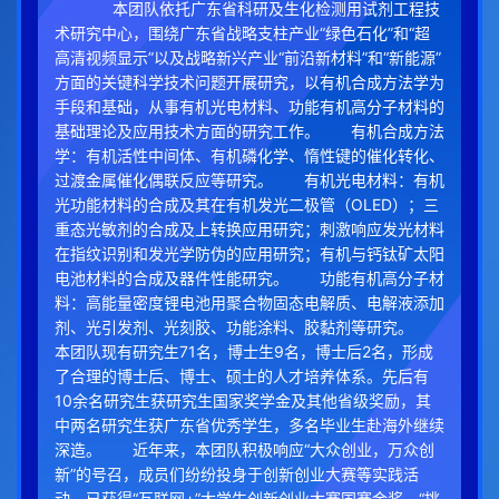
本团队依托广东省科研及生化检测用试剂工程技
术研究中心，围绕广东省战略支柱产业“绿色石化”和“超
高清视频显示”以及战略新兴产业“前沿新材料”和“新能源”
方面的关键科学技术问题开展研究，以有机合成方法学为
手段和基础，从事有机光电材料、功能有机高分子材料的
基础理论及应用技术方面的研究工作。 有机合成方法
学：有机活性中间体、有机磷化学、惰性键的催化转化、
过渡金属催化偶联反应等研究。 有机光电材料：有机
光功能材料的合成及其在有机发光二极管（OLED）；三
重态光敏剂的合成及上转换应用研究；刺激响应发光材料
在指纹识别和发光学防伪的应用研究；有机与钙钛矿太阳
电池材料的合成及器件性能研究。 功能有机高分子材
料：高能量密度锂电池用聚合物固态电解质、电解液添加
剂、光引发剂、光刻胶、功能涂料、胶黏剂等研究。
本团队现有研究生71名，博士生9名，博士后2名，形成
了合理的博士后、博士、硕士的人才培养体系。先后有
10余名研究生获研究生国家奖学金及其他省级奖励，其
中两名研究生获广东省优秀学生，多名毕业生赴海外继续
深造。 近年来，本团队积极响应“大众创业，万众创
新”的号召，成员们纷纷投身于创新创业大赛等实践活
动，已获得“互联网+”大学生创新创业大赛国赛金奖、“挑