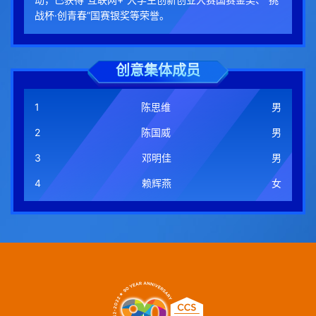
战杯·创青春”国赛银奖等荣誉。
创意集体成员
1
陈思维
男
2
陈国威
男
3
邓明佳
男
4
赖辉燕
女