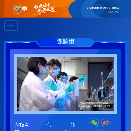
课题组
为Ta点
转