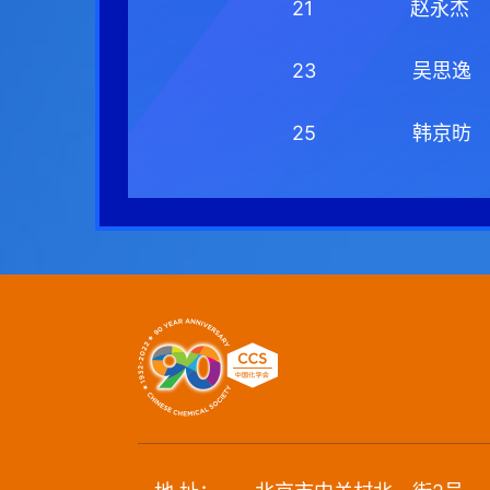
21
赵永杰
23
吴思逸
25
韩京昉