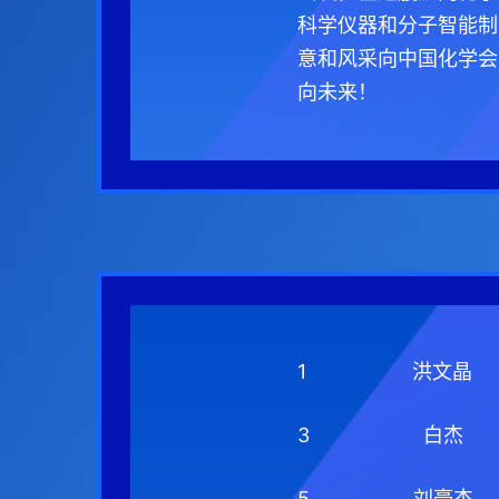
科学仪器和分子智能制
意和风采向中国化学会
向未来！
1
洪文晶
3
白杰
5
刘豪杰