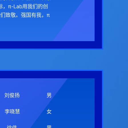
，π-Lab用我们的创
们致敬。强国有我，π
刘俊扬
男
李晓慧
女
徐伟
男