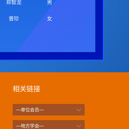
郑智龙
男
曾珍
女
相关链接
—单位会员—
—地方学会—