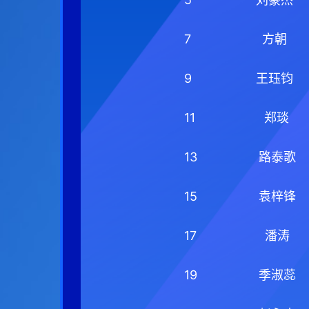
7
方朝
9
王珏钧
11
郑琰
13
路泰歌
15
袁梓锋
17
潘涛
19
季淑蕊