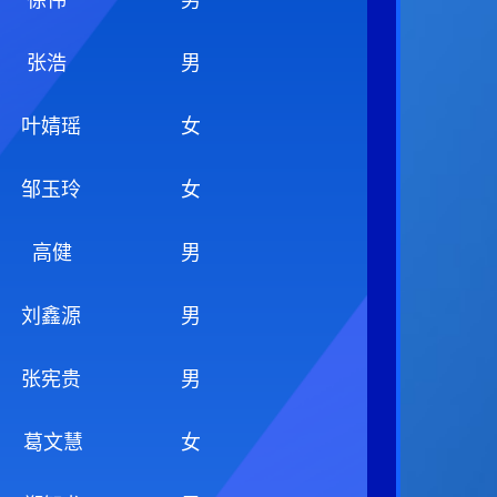
张浩
男
叶婧瑶
女
邹玉玲
女
高健
男
刘鑫源
男
张宪贵
男
葛文慧
女