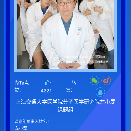
为Ta点
转
赞：
发：
4221
上海交通大学医学院分子医学研究院左小磊
课题组
课题组负责人姓名：