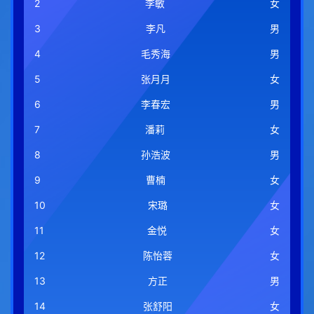
2
李敏
女
3
李凡
男
4
毛秀海
男
5
张月月
女
6
李春宏
男
7
潘莉
女
8
孙浩波
男
9
曹楠
女
10
宋璐
女
11
金悦
女
12
陈怡蓉
女
13
方正
男
14
张舒阳
女