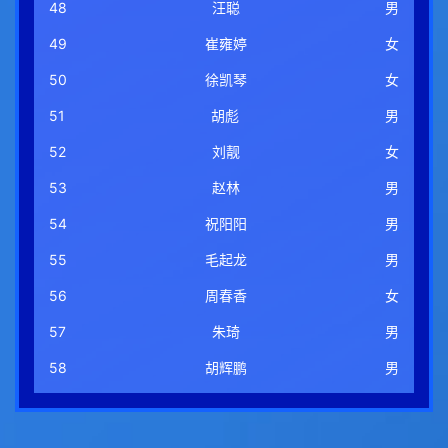
48
汪聪
男
49
崔雍婷
女
50
徐凯琴
女
51
胡彪
男
52
刘靓
女
53
赵林
男
54
祝阳阳
男
55
毛起龙
男
56
周春香
女
57
朱琦
男
58
胡辉鹏
男