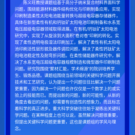
陈义旺教授课题组基于高分子纳米复合材料界面科学
问题，围绕能源材料器件结构优化与印刷制备应用，实现
印刷制造柔性太阳电池能量转换与超级电容器存储器件，
具体在新型柔性有机和钙钛矿太阳电池印刷制备和水系宽
电压超级电容器领域取得进展。在有机/钙钛矿太阳电池
研究中，实现了从旋涂到大面积“卷对卷”印刷的转化。实
现了柔性透明电极湿法印刷加工，解决了柔性有机太阳电
池印刷活性层形貌及器件调控问题，解决了柔性钙钛矿太
阳电池稳定性及耐弯折问题。在柔性储能器件研究中，解
决了水系宽电压超级电容器规模制造和微型器件印刷制造
问题。研究院围绕“聚材汇能，学术绵源”的院训培养学
生、锻炼品德。课题组围绕当前领域的关键科学问题开展
技术和工艺研究，认为提出一个问题往往比解决一个问题
更重要，因为解决一个问题也许仅仅是一个数学上的或实
验上的技能而已。而提出新的问题，新的可能性，从新的
角度去看旧的问题，却需要有创造性的想象力，而且标志
着科学的真正进步。重大科学突破往往始于凝练出关键科
学问题。在某种程度上也可以说，虽然解决问题很重要，
但提出关键科学问题更重要，这也是课题组的学风与理
念。