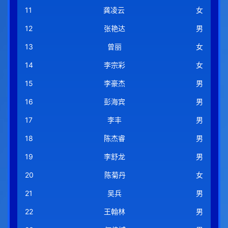
11
龚凌云
女
12
张艳达
男
13
曾丽
女
14
李宗彩
女
15
李豪杰
男
16
彭海宾
男
17
李丰
男
18
陈杰睿
男
19
李舒龙
男
20
陈菊丹
女
21
吴兵
男
22
王翰林
男