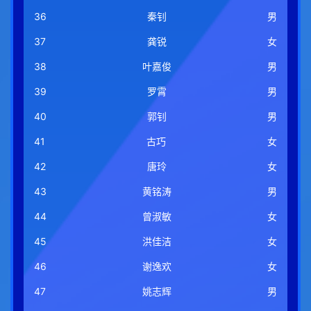
36
秦钊
男
37
龚锐
女
38
叶嘉俊
男
39
罗霄
男
40
郭钊
男
41
古巧
女
42
唐玲
女
43
黄铭涛
男
44
曾淑敏
女
45
洪佳洁
女
46
谢逸欢
女
47
姚志辉
男