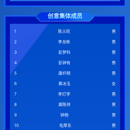
创意集体成员
1
陈义旺
男
2
李龙彬
男
3
彭梦科
男
4
彭钟有
男
5
唐纤秾
男
6
黄冰玉
女
7
李灯学
男
8
龚陈祥
男
9
钟杨
男
10
毛厚东
男