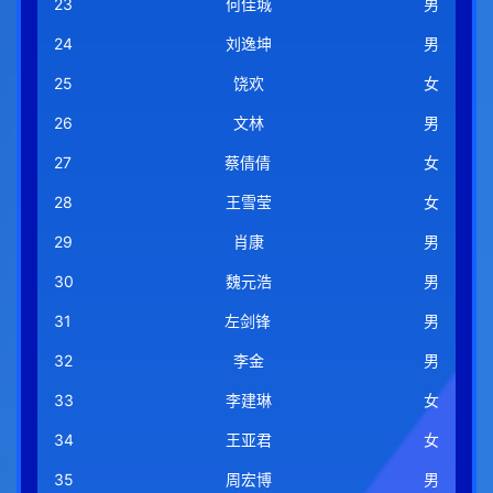
23
何佳城
男
24
刘逸坤
男
25
饶欢
女
26
文林
男
27
蔡倩倩
女
28
王雪莹
女
29
肖康
男
30
魏元浩
男
31
左剑锋
男
32
李金
男
33
李建琳
女
34
王亚君
女
35
周宏博
男