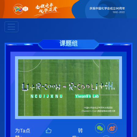
课题组
为Ta点
转