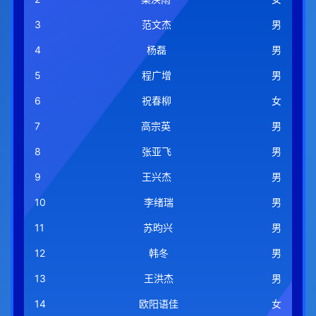
3
范文杰
男
4
杨磊
男
5
程广增
男
6
祝春柳
女
7
高宗英
男
8
张亚飞
男
9
王兴杰
男
10
李绪瑞
男
11
苏昀兴
男
12
韩冬
男
13
王洪杰
男
14
欧阳语佳
女