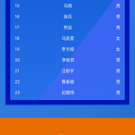
15
马雨
男
16
徐兵
男
17
熊岩
男
18
马凯雯
女
19
李方娅
女
20
李新宾
男
21
汪新宇
男
22
曹泰瑜
男
23
纪朝伟
男