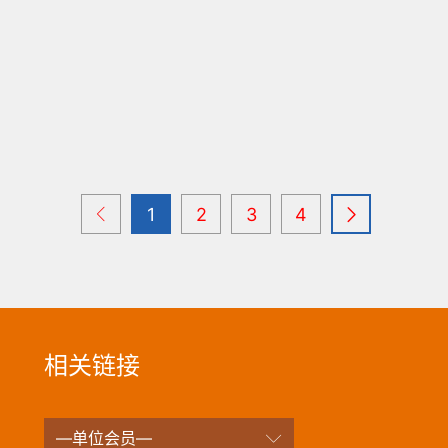
1
2
3
4
相关链接
—单位会员—