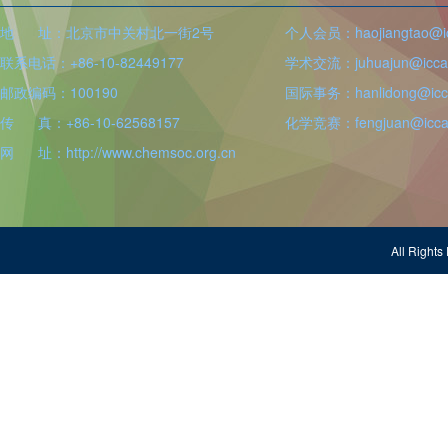
地 址：北京市中关村北一街2号
个人会员：haojiangtao@icc
联系电话：+86-10-82449177
学术交流：juhuajun@iccas
邮政编码：100190
国际事务：hanlidong@icca
传 真：+86-10-62568157
化学竞赛：fengjuan@iccas
网 址：http://www.chemsoc.org.cn
All Righ